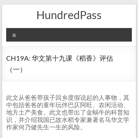
Skip
HundredPass
to
content
Menu
CH19A: 华文第十九课《稻香》评估
（一）
此文从爸爸带孩子回乡度假说起的人事物，其
中包括爸爸的童年玩伴巴仄阿旺、农闲活动、
地方土产美食。此文也带出了金蜗牛的科普知
识，并介绍我国已故水稻专家兼著名马华文学
作家何乃健先生一生的风险。